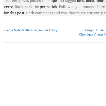
This entry was posted in
lampe
and tagged
bleu
,
deco
,
fleurs
verre
. Bookmark the
permalink
. Follow any comments here
for this post
. Both comments and trackbacks are currently c
«
Lampe Style Art Déco Inspiration Tiffany
Lampe De Table
Céramique Vintage 