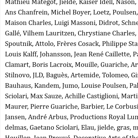
Mathieu Mategot, Jielde, Kaiser Idell, Nason, 
Ans Chanfrein, Michel Boyer, Loetz, Poulsen
Maison Charles, Luigi Massoni, Didrot, Schn
Gallé, Vilhem Lauritzen, Chrystiane Charles, 
Spoutnik, Attolo, Frères Cosack, Philippe Sta
Louis Kalff, Johansson, Jean René Caillette, P
Clamart, Boris Lacroix, Mouille, Guariche, A
Stilnovo, JLD, Baguès, Artemide, Tolomeo, Gin
Bauhaus, Kandem, Jumo, Louise Poulsen, Pal
Sciolari, Max Sauze, Achille Castiglioni, Marti
Maurer, Pierre Guariche, Barbier, Le Corbus
Jansen, André Arbus, Productions Royal Lum
delmas, Gaetano Sciolari, Elau, jielde, gras,
Houillon, Jean Prouvé. Decorative Arts of th