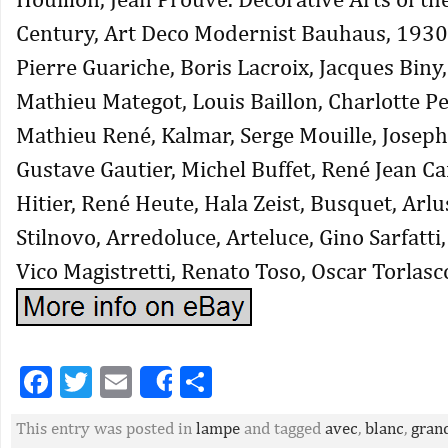
Century, Art Deco Modernist Bauhaus, 1930
Pierre Guariche, Boris Lacroix, Jacques Biny,
Mathieu Mategot, Louis Baillon, Charlotte P
Mathieu René, Kalmar, Serge Mouille, Josep
Gustave Gautier, Michel Buffet, René Jean Cai
Hitier, René Heute, Hala Zeist, Busquet, Arlus
Stilnovo, Arredoluce, Arteluce, Gino Sarfatti,
Vico Magistretti, Renato Toso, Oscar Torlasco
Facebook
Twitter
Email
Partager
Share
This entry was posted in
lampe
and tagged
avec
,
blanc
,
gran