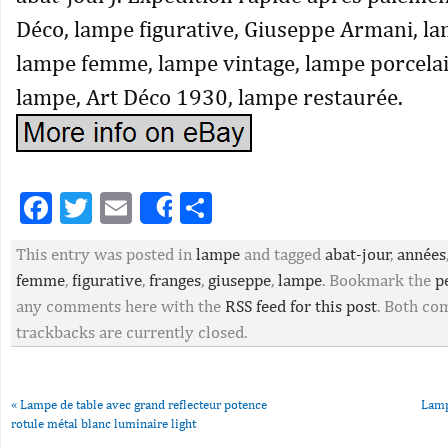
Déco, lampe figurative, Giuseppe Armani, l
lampe femme, lampe vintage, lampe porcelai
lampe, Art Déco 1930, lampe restaurée.
Facebook
Twitter
Email
Partager
Share
This entry was posted in
lampe
and tagged
abat-jour
,
années
femme
,
figurative
,
franges
,
giuseppe
,
lampe
. Bookmark the
p
any comments here with the
RSS feed for this post
. Both c
trackbacks are currently closed.
«
Lampe de table avec grand reflecteur potence
Lamp
rotule métal blanc luminaire light