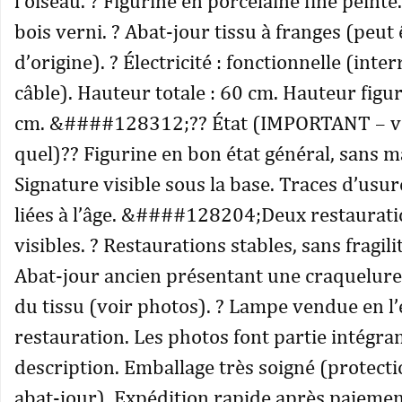
l’oiseau. ? Figurine en porcelaine fine peinte.
bois verni. ? Abat-jour tissu à franges (peut 
d’origine). ? Électricité : fonctionnelle (inte
câble). Hauteur totale : 60 cm. Hauteur figur
cm. &####128312;?? État (IMPORTANT – v
quel)?? Figurine en bon état général, sans 
Signature visible sous la base. Traces d’usu
liées à l’âge. &####128204;Deux restaurat
visibles. ? Restaurations stables, sans fragil
Abat-jour ancien présentant une craquelure
du tissu (voir photos). ? Lampe vendue en l’
restauration. Les photos font partie intégran
description. Emballage très soigné (protecti
abat-jour). Expédition rapide après paieme