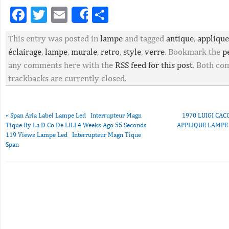
Facebook
Twitter
Email
Partager
Share
This entry was posted in
lampe
and tagged
antique
,
applique
éclairage
,
lampe
,
murale
,
retro
,
style
,
verre
. Bookmark the
p
any comments here with the
RSS feed for this post
. Both c
trackbacks are currently closed.
«
Span Aria Label Lampe Led Interrupteur Magn
1970 LUIGI CA
Tique By La D Co De LILI 4 Weeks Ago 55 Seconds
APPLIQUE LAMPE
119 Views Lampe Led Interrupteur Magn Tique
Span