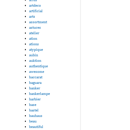
artdeco
artificial
arts
assortment
astuces
atelier
ation
ations
atypique
aubin
auktion
authentique
awesome
baccarat
baguara
banker
bankerlampe
barbier
base
bastel
bauhaus
beau
beautiful