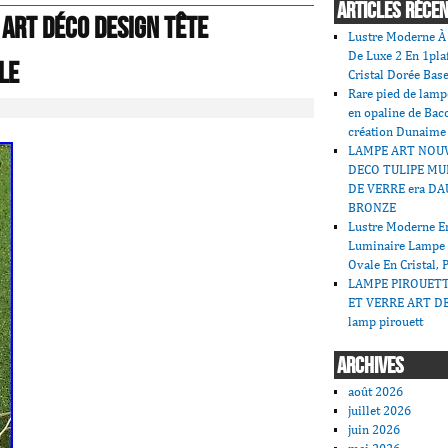
ARTICLES RÉCE
art déco design Tête
Lustre Moderne À 
De Luxe 2 En 1pla
le
Cristal Dorée Bas
Rare pied de lamp
en opaline de Bac
création Dunaime
LAMPE ART NOU
DECO TULIPE MU
DE VERRE era DA
BRONZE
Lustre Moderne En
Luminaire Lampe
Ovale En Cristal, 
LAMPE PIROUET
ET VERRE ART DE
lamp pirouett
ARCHIVES
août 2026
juillet 2026
juin 2026