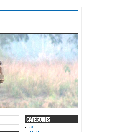
CATEGORIES
01d17