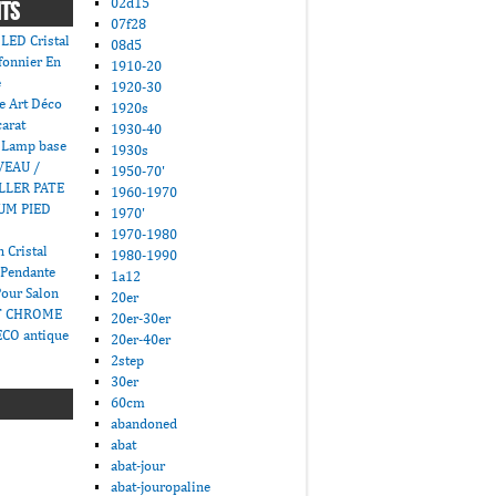
02d15
NTS
07f28
LED Cristal
08d5
fonnier En
1910-20
e
1920-30
e Art Déco
1920s
carat
1930-40
 Lamp base
1930s
VEAU /
1950-70'
LLER PATE
1960-1970
UM PIED
1970'
1970-1980
 Cristal
1980-1990
 Pendante
1a12
Pour Salon
20er
T CHROME
20er-30er
CO antique
20er-40er
2step
30er
60cm
abandoned
abat
abat-jour
abat-jouropaline