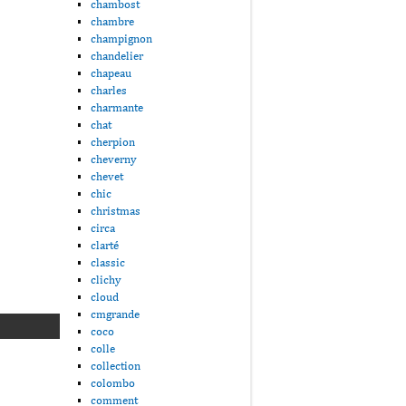
chambost
chambre
champignon
chandelier
chapeau
charles
charmante
chat
cherpion
cheverny
chevet
chic
christmas
circa
clarté
classic
clichy
cloud
cmgrande
coco
colle
collection
colombo
comment