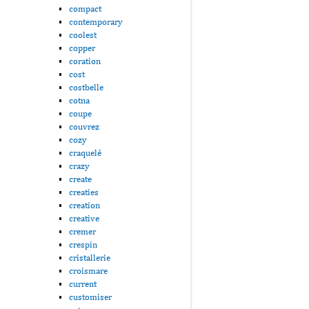
compact
contemporary
coolest
copper
coration
cost
costbelle
cotna
coupe
couvrez
cozy
craquelé
crazy
create
creaties
creation
creative
cremer
crespin
cristallerie
croismare
current
customiser