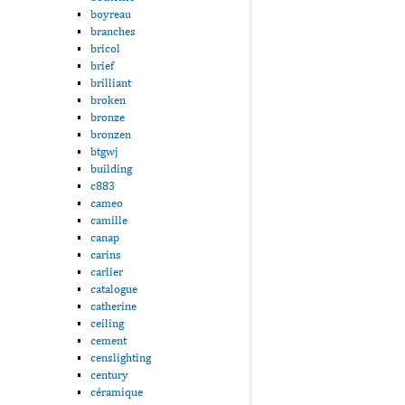
boyreau
branches
bricol
brief
brilliant
broken
bronze
bronzen
btgwj
building
c883
cameo
camille
canap
carins
carlier
catalogue
catherine
ceiling
cement
censlighting
century
céramique