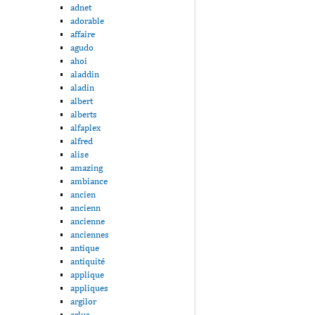
adnet
adorable
affaire
agudo
ahoi
aladdin
aladin
albert
alberts
alfaplex
alfred
alise
amazing
ambiance
ancien
ancienn
ancienne
anciennes
antique
antiquité
applique
appliques
argilor
arlus