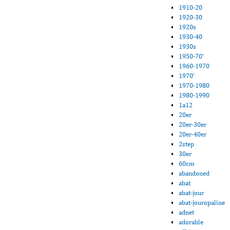
1910-20
1920-30
1920s
1930-40
1930s
1950-70'
1960-1970
1970'
1970-1980
1980-1990
1a12
20er
20er-30er
20er-40er
2step
30er
60cm
abandoned
abat
abat-jour
abat-jouropaline
adnet
adorable