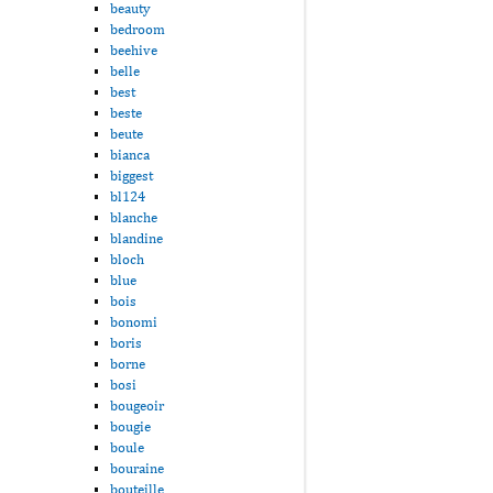
beauty
bedroom
beehive
belle
best
beste
beute
bianca
biggest
bl124
blanche
blandine
bloch
blue
bois
bonomi
boris
borne
bosi
bougeoir
bougie
boule
bouraine
bouteille