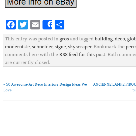
Facebook
Twitter
Email
Partager
Share
This entry was posted in
gros
and tagged
building
,
deco
,
glo
moderniste
,
schneider
,
signe
,
skyscraper
. Bookmark the
perm
comments here with the
RSS feed for this post
. Both commen
are currently closed.
«
50 Awesome Art Deco Interiors Design Ideas We
ANCIENNE LAMPE PIROUET
Love
pi