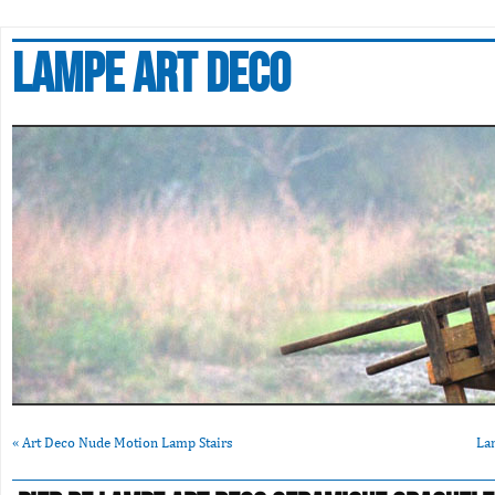
Lampe art deco
«
Art Deco Nude Motion Lamp Stairs
La