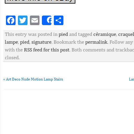
Facebook
Twitter
Email
Partager
Share
This entry was posted in
pied
and tagged
céramique
,
craque
lampe
,
pied
,
signature
. Bookmark the
permalink
. Follow an
with the
RSS feed for this post
. Both comments and trackbac
closed.
«
Art Deco Nude Motion Lamp Stairs
La