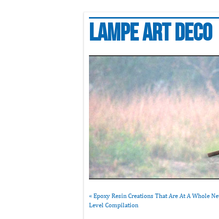
Lampe art deco
«
Epoxy Resin Creations That Are At A Whole N
Level Compilation