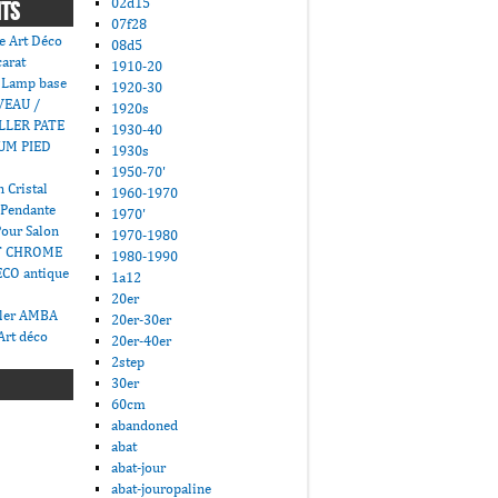
02d15
NTS
07f28
e Art Déco
08d5
carat
1910-20
 Lamp base
1920-30
VEAU /
1920s
LLER PATE
1930-40
UM PIED
1930s
1950-70'
 Cristal
1960-1970
 Pendante
1970'
Pour Salon
1970-1980
T CHROME
1980-1990
CO antique
1a12
20er
ller AMBA
20er-30er
Art déco
20er-40er
2step
30er
60cm
abandoned
abat
abat-jour
abat-jouropaline