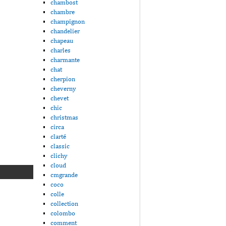
chambost
chambre
champignon
chandelier
chapeau
charles
charmante
chat
cherpion
cheverny
chevet
chic
christmas
circa
clarté
classic
clichy
cloud
cmgrande
coco
colle
collection
colombo
comment