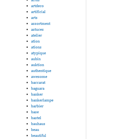
artdeco
artificial
arts
assortment
astuces
atelier
ation
ations
atypique
aubin
auktion
authentique
awesome
baccarat
baguara
banker
bankerlampe
barbier
base
bastel
bauhaus
beau
beautiful