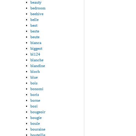
beauty
bedroom
beehive
belle
best
beste
beute
bianca
biggest
bl124
blanche
blandine
bloch
blue
bois
bonomi
boris
borne
bosi
bougeoir
bougie
boule
bouraine
bouteille