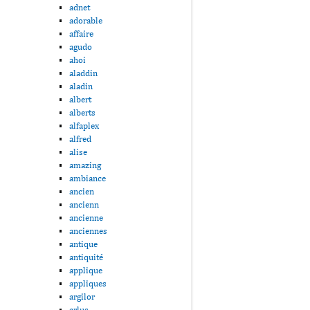
adnet
adorable
affaire
agudo
ahoi
aladdin
aladin
albert
alberts
alfaplex
alfred
alise
amazing
ambiance
ancien
ancienn
ancienne
anciennes
antique
antiquité
applique
appliques
argilor
arlus