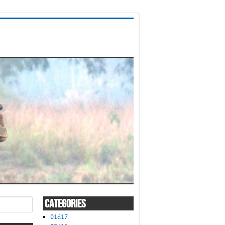
CATEGORIES
01d17