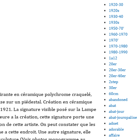
1920-30
1920s
1930-40
1930s
1950-70'
1960-1970
1970'
1970-1980
1980-1990
1a12
20er
20er-30er
20er-40er
2step
30er
lairante en céramique polychrome craquelé,
60cm
abandoned
se sur un piédestal. Création en céramique
abat
1921. La signature visible posé sur la Lampe
abat-jour
eure a la création, cette signature porte une
abat-jouropaline
adnet
n de cette artiste. On peut constater que les
adorable
ne a cette endroit. Une autre signature, elle
affaire
la sculpture (Voir photos monogramme au