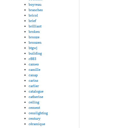
boyreau
branches
bricol
brief
brilliant
broken
bronze
bronzen
btgwj
building
c883
cameo
camille
canap
carins
carlier
catalogue
catherine
ceiling
cement
censlighting
century
céramique