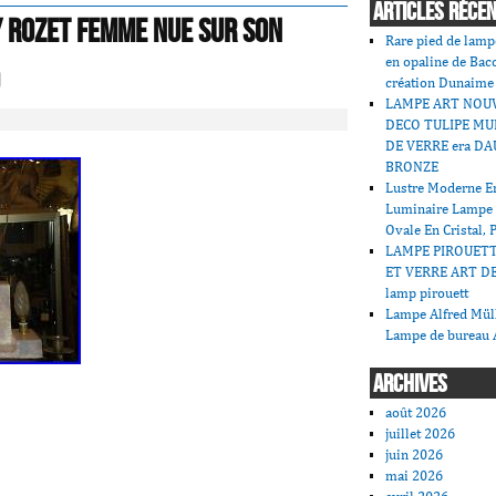
ARTICLES RÉCE
 Rozet Femme nue sur son
Rare pied de lamp
en opaline de Bac
création Dunaime
LAMPE ART NOU
DECO TULIPE MU
DE VERRE era DA
BRONZE
Lustre Moderne En
Luminaire Lampe
Ovale En Cristal, 
LAMPE PIROUET
ET VERRE ART DE
lamp pirouett
Lampe Alfred Mü
Lampe de bureau 
ARCHIVES
août 2026
juillet 2026
juin 2026
mai 2026