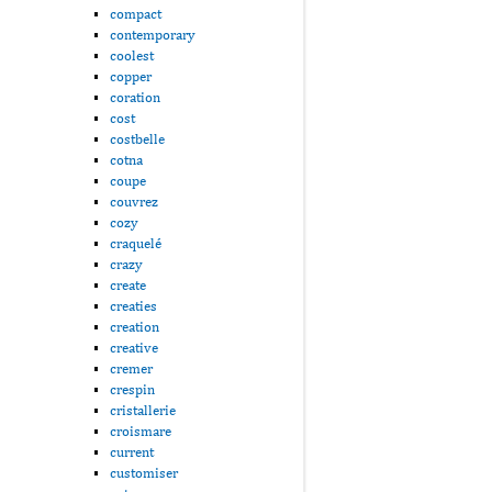
compact
contemporary
coolest
copper
coration
cost
costbelle
cotna
coupe
couvrez
cozy
craquelé
crazy
create
creaties
creation
creative
cremer
crespin
cristallerie
croismare
current
customiser