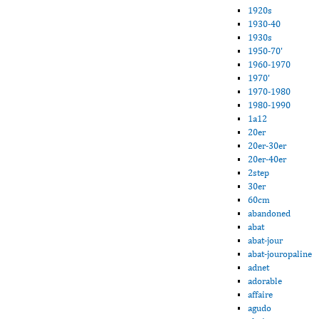
1920s
1930-40
1930s
1950-70'
1960-1970
1970'
1970-1980
1980-1990
1a12
20er
20er-30er
20er-40er
2step
30er
60cm
abandoned
abat
abat-jour
abat-jouropaline
adnet
adorable
affaire
agudo