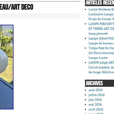
ARTICLES RÉCE
eau/art Deco
Lustre Moderne En
Luminaire Lampe
Ovale En Cristal, 
LAMPE PIROUET
ET VERRE ART DE
lamp pirouett
Lampe Alfred Mü
Lampe de bureau 
Tulipe Pate De V
Art Deco/nouveau
Lampe Lustre
LAMPE tulipe AR
Cuivré martelé, do
fer forgé. H64,5c
ARCHIVES
août 2026
juillet 2026
juin 2026
mai 2026
avril 2026