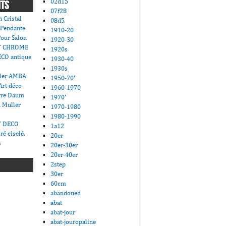
02d15
NTS
07f28
 Cristal
08d5
 Pendante
1910-20
Pour Salon
1920-30
T CHROME
1920s
CO antique
1930-40
1930s
ller AMBA
1950-70'
Art déco
1960-1970
erre Daum
1970'
 Muller
1970-1980
1980-1990
T DECO
1a12
ré ciselé,
20er
m
20er-30er
20er-40er
2step
30er
60cm
abandoned
abat
abat-jour
abat-jouropaline