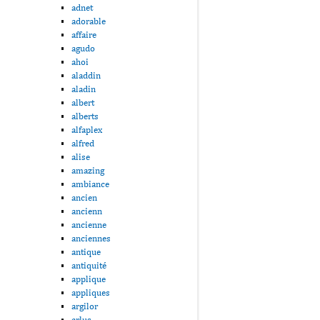
adnet
adorable
affaire
agudo
ahoi
aladdin
aladin
albert
alberts
alfaplex
alfred
alise
amazing
ambiance
ancien
ancienn
ancienne
anciennes
antique
antiquité
applique
appliques
argilor
arlus