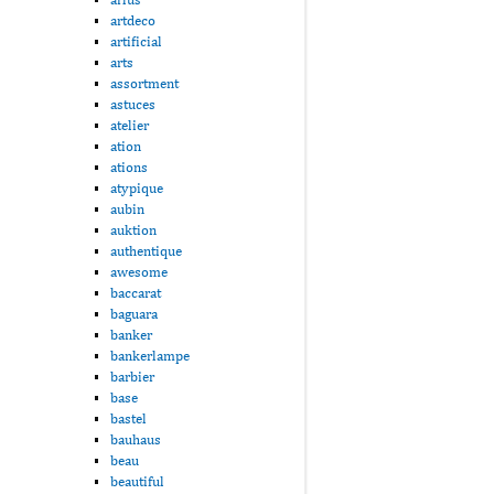
artdeco
artificial
arts
assortment
astuces
atelier
ation
ations
atypique
aubin
auktion
authentique
awesome
baccarat
baguara
banker
bankerlampe
barbier
base
bastel
bauhaus
beau
beautiful