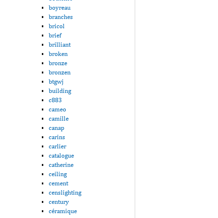
boyreau
branches
bricol
brief
brilliant
broken
bronze
bronzen
btgwj
building
c883
cameo
camille
canap
carins
carlier
catalogue
catherine
ceiling
cement
censlighting
century
céramique