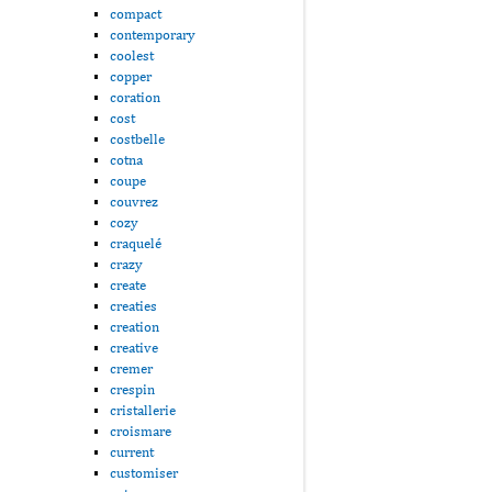
compact
contemporary
coolest
copper
coration
cost
costbelle
cotna
coupe
couvrez
cozy
craquelé
crazy
create
creaties
creation
creative
cremer
crespin
cristallerie
croismare
current
customiser