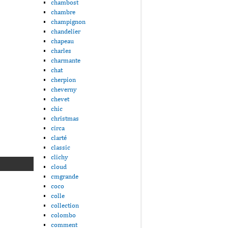
chambost
chambre
champignon
chandelier
chapeau
charles
charmante
chat
cherpion
cheverny
chevet
chic
christmas
circa
clarté
classic
clichy
cloud
cmgrande
coco
colle
collection
colombo
comment