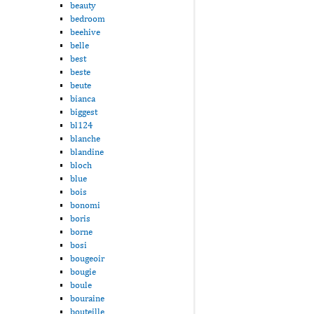
beauty
bedroom
beehive
belle
best
beste
beute
bianca
biggest
bl124
blanche
blandine
bloch
blue
bois
bonomi
boris
borne
bosi
bougeoir
bougie
boule
bouraine
bouteille