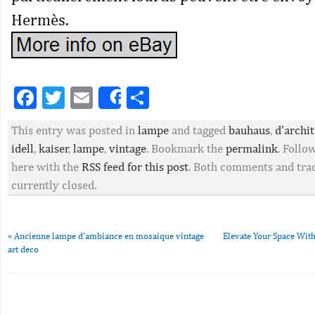
Hermès.
Facebook
Twitter
Email
Partager
Share
This entry was posted in
lampe
and tagged
bauhaus
,
d'archi
idell
,
kaiser
,
lampe
,
vintage
. Bookmark the
permalink
. Foll
here with the
RSS feed for this post
. Both comments and tra
currently closed.
«
Ancienne lampe d’ambiance en mosaique vintage
Elevate Your Space With
art deco