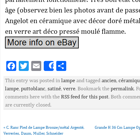
âge (observez bien les photos avant de pas
Angelot en céramique avec décor doré métal
en verre art déco pressé moulé flamme.
Facebook
Twitter
Email
Partager
Share
This entry was posted in
lampe
and tagged
ancien
,
céramiqu
lampe
,
puttoblanc
,
satiné
,
verre
. Bookmark the
permalink
. 
comments here with the
RSS feed for this post
. Both commen
are currently closed.
«
C. Ranc Pied de Lampe Bronze/métal Argenté,
Grande H 36 Cm Lampe Opa
Verreries, Daum, Muller, Schneider