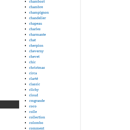
chambost
chambre
champignon
chandelier
chapeau
charles
charmante
chat
cherpion
cheverny
chevet
chic
christmas
circa
clarté
classic
clichy
cloud
cmgrande
coco
colle
collection
colombo
comment