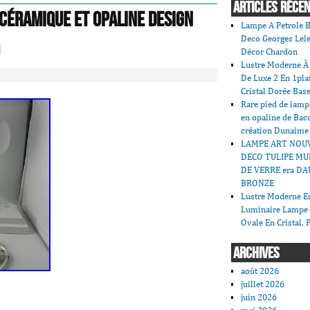
ARTICLES RÉCE
Céramique et Opaline Design
Lampe A Petrole B
Deco Georges Lele
Décor Chardon
Lustre Moderne À 
De Luxe 2 En 1pla
Cristal Dorée Bas
Rare pied de lamp
en opaline de Bac
création Dunaime
LAMPE ART NOU
DECO TULIPE MU
DE VERRE era DA
BRONZE
Lustre Moderne En
Luminaire Lampe
Ovale En Cristal, 
ARCHIVES
août 2026
juillet 2026
juin 2026