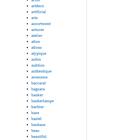
artdeco
artificial
arts
assortment
astuces
atelier
ation
ations
atypique
aubin
auktion
authentique
awesome
baccarat
baguara
banker
bankerlampe
barbier
base
bastel
bauhaus
beau
beautiful