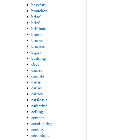
boyreau
branches
bricol
brief
brilliant
broken
bronze
bronzen
btgwj
building
c883
cameo
camille
canap
carins
carlier
catalogue
catherine
ceiling
cement
censlighting
century
céramique