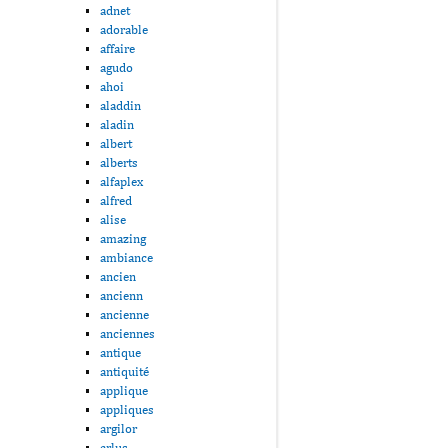
adnet
adorable
affaire
agudo
ahoi
aladdin
aladin
albert
alberts
alfaplex
alfred
alise
amazing
ambiance
ancien
ancienn
ancienne
anciennes
antique
antiquité
applique
appliques
argilor
arlus