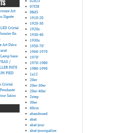
02d15
NTS
07f28
ronze Art
08d5
u Signée
1910-20
1920-30
LED Cristal
1920s
fonnier En
1930-40
e
1930s
e Art Déco
1950-70'
carat
1960-1970
 Lamp base
1970'
VEAU /
1970-1980
LLER PATE
1980-1990
UM PIED
1a12
20er
 Cristal
20er-30er
 Pendante
20er-40er
Pour Salon
2step
30er
60cm
abandoned
abat
abat-jour
abat-jouropaline