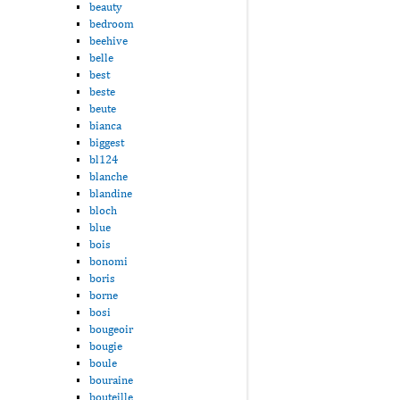
beauty
bedroom
beehive
belle
best
beste
beute
bianca
biggest
bl124
blanche
blandine
bloch
blue
bois
bonomi
boris
borne
bosi
bougeoir
bougie
boule
bouraine
bouteille