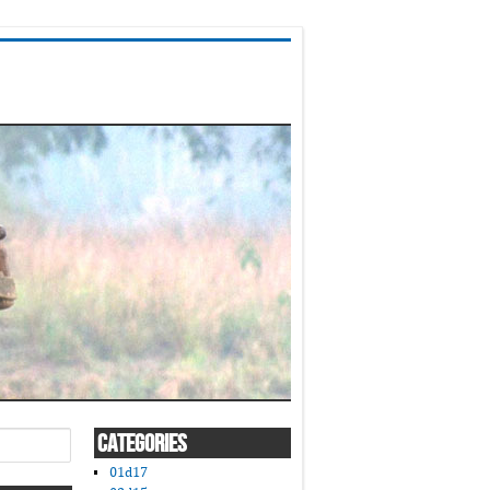
CATEGORIES
01d17