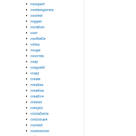
compact
contemporary
coolest
copper
coration
cost
costbelle
cotna
coupe
couvrez
cozy
craquelé
crazy
create
creaties
creation
creative
cremer
crespin
cristallerie
croismare
current
customiser