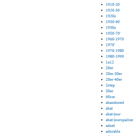
1910-20
1920-30
1920s
1930-40
1930s
1950-70'
1960-1970
1970'
1970-1980
1980-1990
1a12
20er
20er-30er
20er-40er
2step
30er
60cm
abandoned
abat
abat-jour
abat-jouropaline
adnet
adorable