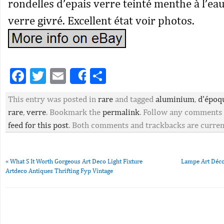
rondelles d’epais verre teinté menthe à l’eau
verre givré. Excellent état voir photos.
Facebook
Twitter
Email
Partager
Share
This entry was posted in
rare
and tagged
aluminium
,
d'époq
rare
,
verre
. Bookmark the
permalink
. Follow any comments
feed for this post
. Both comments and trackbacks are current
«
What S It Worth Gorgeous Art Deco Light Fixture
Lampe Art Déco 
Artdeco Antiques Thrifting Fyp Vintage