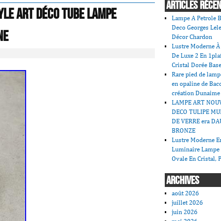
ARTICLES RÉCE
yle art déco tube lampe
Lampe A Petrole B
Deco Georges Lele
ne
Décor Chardon
Lustre Moderne À 
De Luxe 2 En 1pla
Cristal Dorée Bas
Rare pied de lamp
en opaline de Bac
création Dunaime
LAMPE ART NOU
DECO TULIPE MU
DE VERRE era DA
BRONZE
Lustre Moderne En
Luminaire Lampe
Ovale En Cristal, 
ARCHIVES
août 2026
juillet 2026
juin 2026