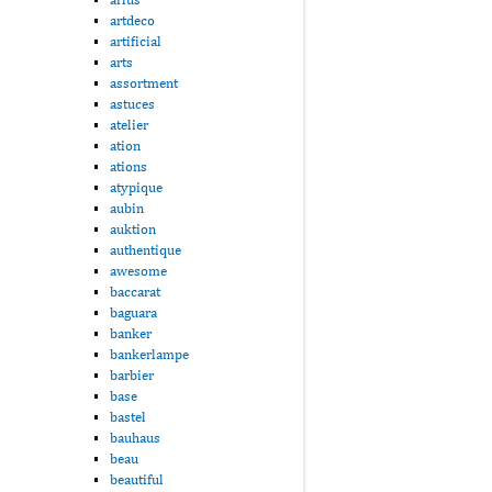
artdeco
artificial
arts
assortment
astuces
atelier
ation
ations
atypique
aubin
auktion
authentique
awesome
baccarat
baguara
banker
bankerlampe
barbier
base
bastel
bauhaus
beau
beautiful