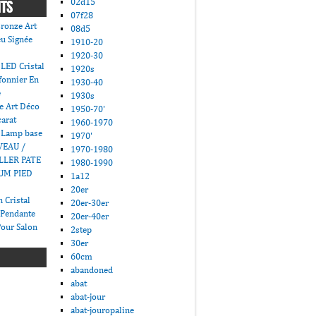
02d15
NTS
07f28
ronze Art
08d5
u Signée
1910-20
1920-30
LED Cristal
1920s
fonnier En
1930-40
e
1930s
e Art Déco
1950-70'
carat
1960-1970
 Lamp base
1970'
VEAU /
1970-1980
LLER PATE
1980-1990
UM PIED
1a12
20er
 Cristal
20er-30er
 Pendante
20er-40er
Pour Salon
2step
30er
60cm
abandoned
abat
abat-jour
abat-jouropaline