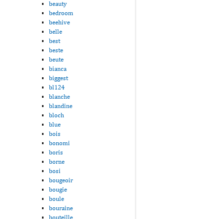
beauty
bedroom
beehive
belle
best
beste
beute
bianca
biggest
bl124
blanche
blandine
bloch
blue
bois
bonomi
boris
borne
bosi
bougeoir
bougie
boule
bouraine
bouteille