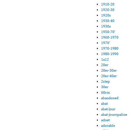
1910-20
1920-30
1920s
1930-40
1930s
1950-70'
1960-1970
1970'
1970-1980
1980-1990
1a12
20er
20er-30er
20er-40er
2step
30er
60cm
abandoned
abat
abat-jour
abat-jouropaline
adnet
adorable