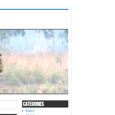
CATEGORIES
01d17