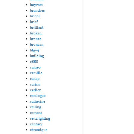
boyreau
branches
bricol
brief
brilliant
broken
bronze
bronzen
btgwj
building
c883
cameo
camille
canap
carins
carlier
catalogue
catherine
ceiling
cement
censlighting
century
céramique