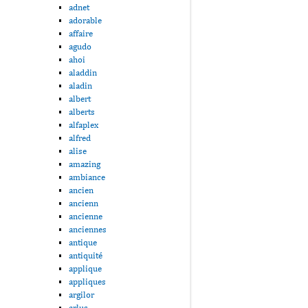
adnet
adorable
affaire
agudo
ahoi
aladdin
aladin
albert
alberts
alfaplex
alfred
alise
amazing
ambiance
ancien
ancienn
ancienne
anciennes
antique
antiquité
applique
appliques
argilor
arlus