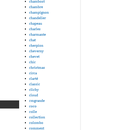
chambost
chambre
champignon
chandelier
chapeau
charles
charmante
chat
cherpion
cheverny
chevet
chic
christmas
circa
clarté
classic
clichy
cloud
cmgrande
coco
colle
collection
colombo
comment