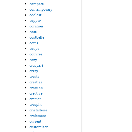
compact
contemporary
coolest
copper
coration
cost
costbelle
cotna
coupe
couvrez
cozy
craquelé
crazy
create
creaties
creation
creative
cremer
crespin
cristallerie
croismare
current
customiser