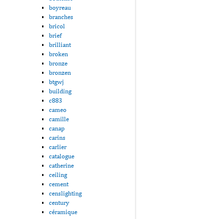
boyreau
branches
bricol
brief
brilliant
broken
bronze
bronzen
btgwj
building
c883
cameo
camille
canap
carins
carlier
catalogue
catherine
ceiling
cement
censlighting
century
céramique