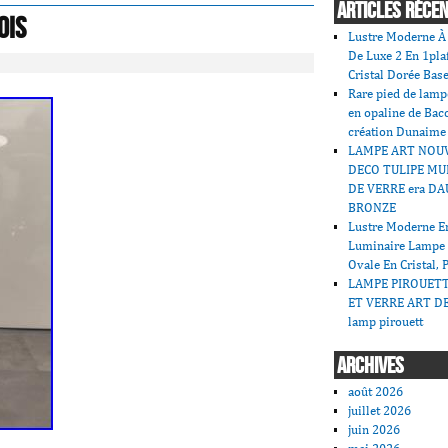
ARTICLES RÉCE
ois
Lustre Moderne À 
De Luxe 2 En 1pla
Cristal Dorée Bas
Rare pied de lamp
en opaline de Bac
création Dunaime
LAMPE ART NOU
DECO TULIPE MU
DE VERRE era DA
BRONZE
Lustre Moderne En
Luminaire Lampe
Ovale En Cristal, 
LAMPE PIROUET
ET VERRE ART DE
lamp pirouett
ARCHIVES
août 2026
juillet 2026
juin 2026