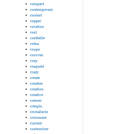
compact
contemporary
coolest
copper
coration
cost
costbelle
cotna
coupe
couvrez
cozy
craquelé
crazy
create
creaties
creation
creative
cremer
crespin
cristallerie
croismare
current
customiser