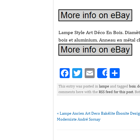
Lampe Style Art Déco En Bois. Diamètr
bois et aluminium. Anneau en métal 
Facebook
Twitter
Email
Part
Share
This entry was posted in
lampe
and tagged
bois
,
d
comments here with the
RSS feed for this post
. Bo
«
Lampe Ancien Art Deco Bakélite Ébonite Desi
Moderniste André Sornay