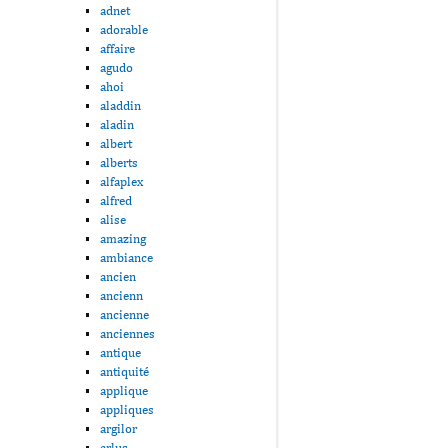
adnet
adorable
affaire
agudo
ahoi
aladdin
aladin
albert
alberts
alfaplex
alfred
alise
amazing
ambiance
ancien
ancienn
ancienne
anciennes
antique
antiquité
applique
appliques
argilor
arlus