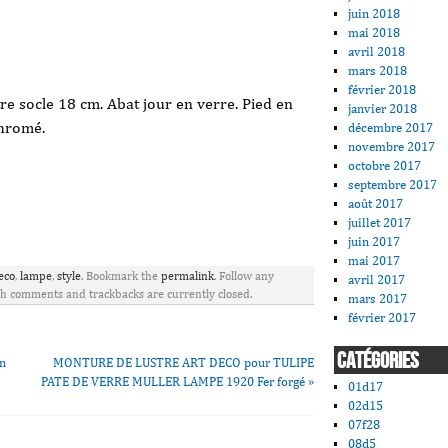
juin 2018
mai 2018
avril 2018
mars 2018
février 2018
e socle 18 cm. Abat jour en verre. Pied en
janvier 2018
chromé.
décembre 2017
novembre 2017
octobre 2017
septembre 2017
août 2017
juillet 2017
ager
juin 2017
mai 2017
eco
,
lampe
,
style
. Bookmark the
permalink
. Follow any
avril 2017
th comments and trackbacks are currently closed.
mars 2017
février 2017
CATÉGORIES
gn
MONTURE DE LUSTRE ART DECO pour TULIPE
PATE DE VERRE MULLER LAMPE 1920 Fer forgé
»
01d17
02d15
07f28
08d5