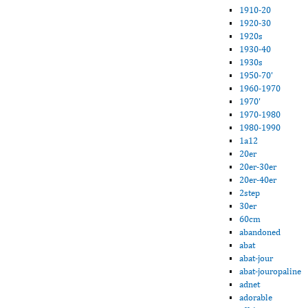
1910-20
1920-30
1920s
1930-40
1930s
1950-70'
1960-1970
1970'
1970-1980
1980-1990
1a12
20er
20er-30er
20er-40er
2step
30er
60cm
abandoned
abat
abat-jour
abat-jouropaline
adnet
adorable