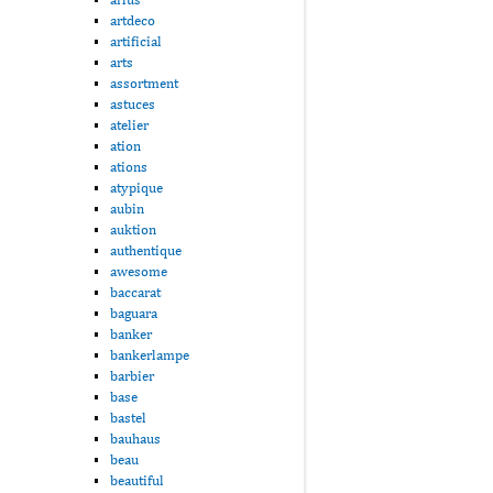
artdeco
artificial
arts
assortment
astuces
atelier
ation
ations
atypique
aubin
auktion
authentique
awesome
baccarat
baguara
banker
bankerlampe
barbier
base
bastel
bauhaus
beau
beautiful