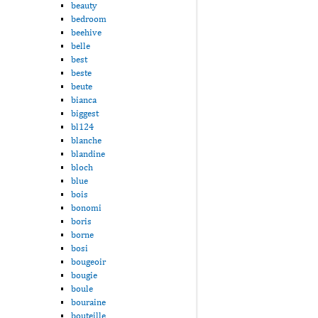
beauty
bedroom
beehive
belle
best
beste
beute
bianca
biggest
bl124
blanche
blandine
bloch
blue
bois
bonomi
boris
borne
bosi
bougeoir
bougie
boule
bouraine
bouteille