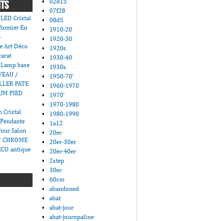
02d15
NTS
07f28
LED Cristal
08d5
fonnier En
1910-20
e
1920-30
e Art Déco
1920s
carat
1930-40
 Lamp base
1930s
VEAU /
1950-70'
LLER PATE
1960-1970
UM PIED
1970'
1970-1980
 Cristal
1980-1990
 Pendante
1a12
Pour Salon
20er
T CHROME
20er-30er
CO antique
20er-40er
2step
30er
60cm
abandoned
abat
abat-jour
abat-jouropaline