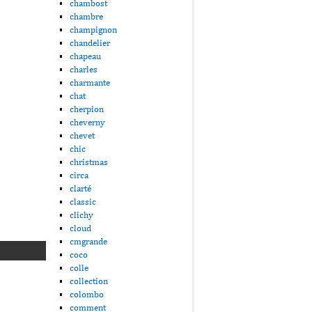
chambost
chambre
champignon
chandelier
chapeau
charles
charmante
chat
cherpion
cheverny
chevet
chic
christmas
circa
clarté
classic
clichy
cloud
cmgrande
coco
colle
collection
colombo
comment