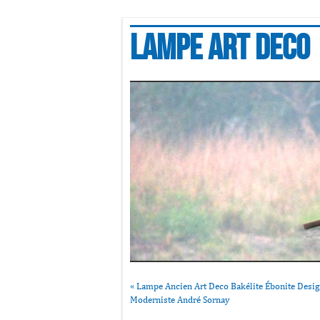
Lampe art deco
«
Lampe Ancien Art Deco Bakélite Ébonite Desi
Moderniste André Sornay