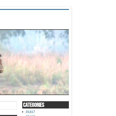
CATEGORIES
01d17