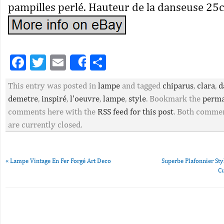
pampilles perlé. Hauteur de la danseuse 25c
Facebook
Twitter
Email
Partager
Share
This entry was posted in
lampe
and tagged
chiparus
,
clara
,
d
demetre
,
inspiré
,
l'oeuvre
,
lampe
,
style
. Bookmark the
perma
comments here with the
RSS feed for this post
. Both commen
are currently closed.
«
Lampe Vintage En Fer Forgé Art Deco
Superbe Plafonnier Sty
C